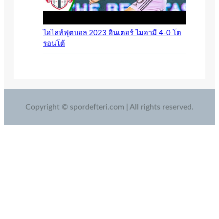
ไฮไลท์ฟุตบอล 2023 อินเตอร์ ไมอามี 4-0 โต
รอนโต้
Copyright © spordefteri.com | All rights reserved.