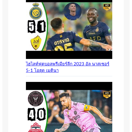
ไฮไลท์ฟุตบอลพรีเมียร์ลีก 2023 อัล นาสเซอร์
5-1 โอฮุด เมดินา