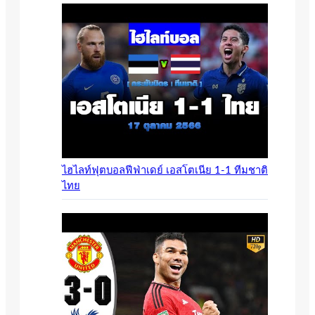
ไฮไลท์ฟุตบอลฟีฟ่าเดย์ เอสโตเนีย 1-1 ทีมชาติ
ไทย