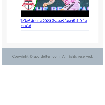
ไฮไลท์ฟุตบอล 2023 อินเตอร์ ไมอามี 4-0 โต
รอนโต้
Copyright © spordefteri.com | All rights reserved.