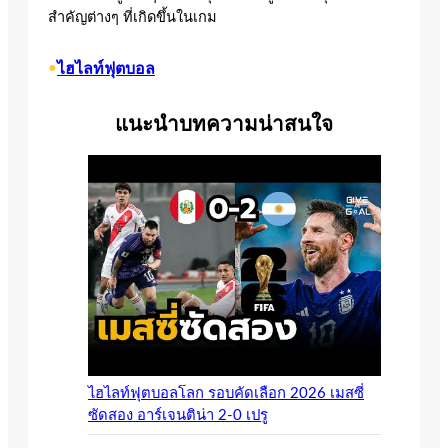
สำคัญต่างๆ ที่เกิดขึ้นในเกม
•
ไฮไลท์ฟุตบอล
แนะนำบทความน่าสนใจ
ไฮไลท์ฟุตบอลโลก รอบคัดเลือก 2026 เมสซี่
ซัดสอง อาร์เจนติน่า 2-0 เปรู