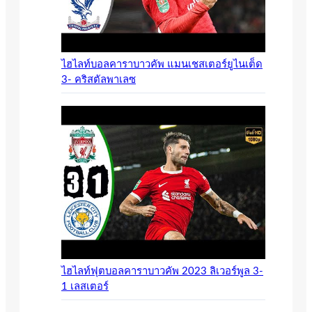
ไฮไลท์บอลคาราบาวคัพ แมนเชสเตอร์ยูไนเต็ด
3- คริสตัลพาเลซ
ไฮไลท์ฟุตบอลคาราบาวคัพ 2023 ลิเวอร์พูล 3-
1 เลสเตอร์